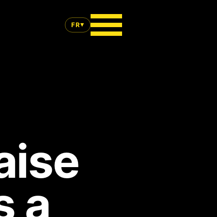
▾
FR
aise
s a