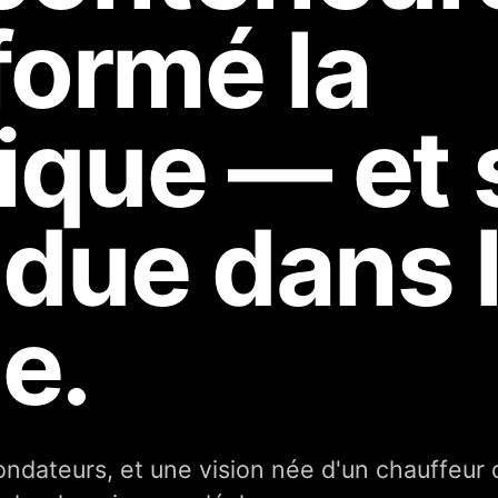
formé la
tique — et 
due dans 
e.
 fondateurs, et une vision née d'un chauffeur 