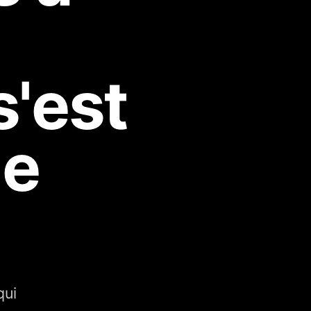
s'est
le
qui