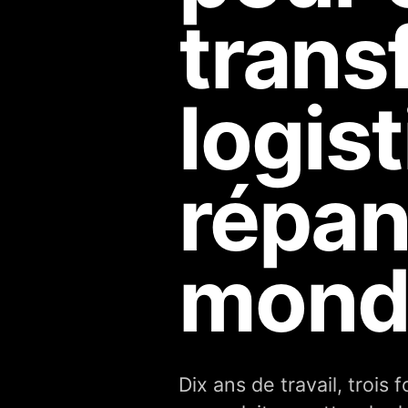
trans
logis
répan
mond
Dix ans de travail, trois