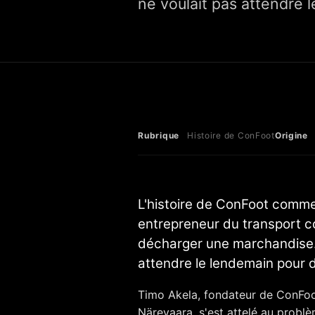
ne voulait pas attendre 
Rubrique
Histoire de ConFoot
Origine
F
L'histoire de ConFoot comme
entrepreneur du transport c
décharger une marchandise. 
attendre le lendemain pour 
Timo Akela, fondateur de ConFo
Närevaara, s'est attelé au problè