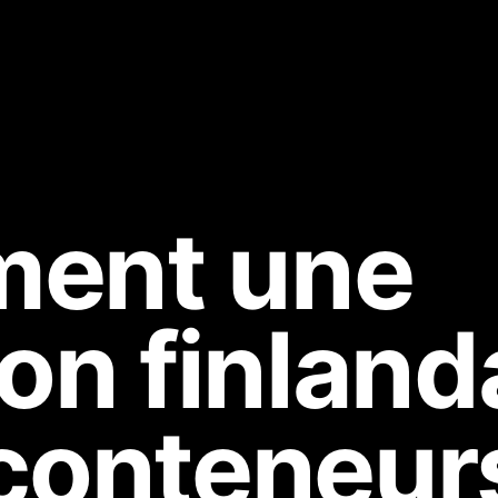
ent une
ion finland
conteneur